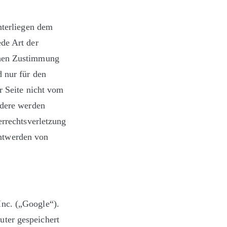
unterliegen dem
ede Art der
chen Zustimmung
d nur für den
r Seite nicht vom
ndere werden
errechtsverletzung
ntwerden von
Inc. („Google“).
uter gespeichert