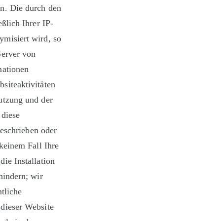
n. Die durch den
ßlich Ihrer IP-
misiert wird, so
Server von
mationen
siteaktivitäten
utzung und der
 diese
geschrieben oder
keinem Fall Ihre
ie Installation
hindern; wir
tliche
dieser Website