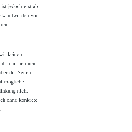
ist jedoch erst ab
Bekanntwerden von
nen.
wir keinen
währ übernehmen.
iber der Seiten
uf mögliche
linkung nicht
doch ohne konkrete
n