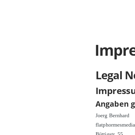
Impr
Legal N
Impress
Angaben g
Joerg Bernhard
flatphormesmedia
Büttigstr. 55