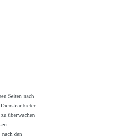
sen Seiten nach
 Diensteanbieter
en zu überwachen
sen.
n nach den