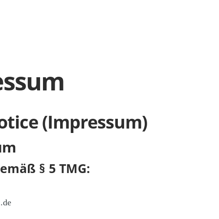
essum
otice (Impressum)
um
emäß § 5 TMG:
.de